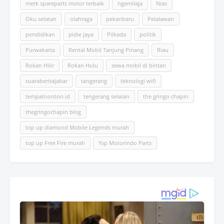
merk spareparts motor terbaik
ngemilaja
Nias
Oku selatan
olahraga
pekanbaru
Pelalawan
pendidikan
pidie jaya
Pilkada
politik
Purwakarta
Rental Mobil Tanjung Pinang
Riau
Rokan Hilir
Rokan Hulu
sewa mobil di bintan
suaraberitajabar
tangerang
teknologi wifi
tempatnonton.id
tengerang selatan
the gringo chapin
thegringochapin blog
top up diamond Mobile Legends murah
top up Free Fire murah
Ysp Motorindo Parts