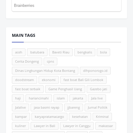
MAIN TAGS
aceh
batubara
Baveti Riau
bengkalis
bola
Cerita Dongeng
cpns
Dinas Lingkungan Hidup Kota Bontang
dlhponorogo.id
doodstream
ekonomi
fast boat Bali Gili Lombok
fast boat terbaik
Game Penghasil Uang
Gazebo jati
haji
hariancimahi
islam
jakarta
Jala live
Jalalive
jasa basmi rayap
jjbareng
Jurnal Politik
kampar
karyapratamacargo
kesehatan
Kriminal
kuliner
Lawyer in Bali
Lawyer in Canggu
makassar