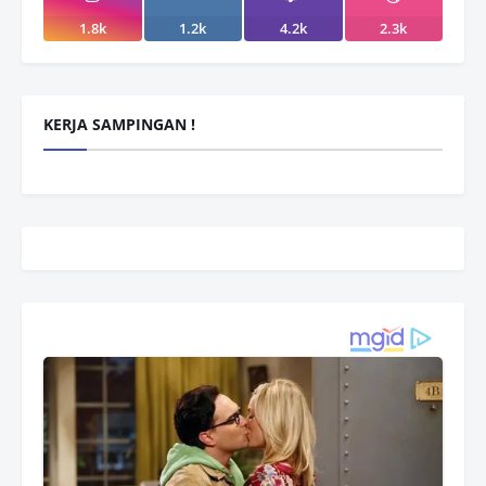
1.8k
1.2k
4.2k
2.3k
KERJA SAMPINGAN !