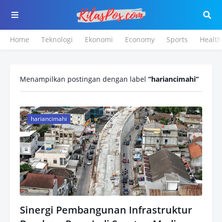
Home
Teknologi
Ekonomi
Economy
Sports
Health
Menampilkan postingan dengan label
hariancimahi
hariancimahi
Sinergi Pembangunan Infrastruktur