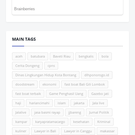
MAIN TAGS
aceh
batubara
Baveti Riau
bengkalis
bola
Cerita Dongeng
cpns
Dinas Lingkungan Hidup Kota Bontang
dlhponorogo.id
doodstream
ekonomi
fast boat Bali Gili Lombok
fast boat terbaik
Game Penghasil Uang
Gazebo jati
haji
hariancimahi
islam
jakarta
Jala live
Jalalive
jasa basmi rayap
jjbareng
Jurnal Politik
kampar
karyapratamacargo
kesehatan
Kriminal
kuliner
Lawyer in Bali
Lawyer in Canggu
makassar