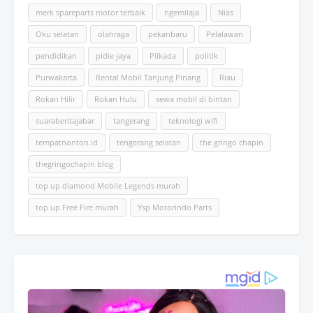
merk spareparts motor terbaik
ngemilaja
Nias
Oku selatan
olahraga
pekanbaru
Pelalawan
pendidikan
pidie jaya
Pilkada
politik
Purwakarta
Rental Mobil Tanjung Pinang
Riau
Rokan Hilir
Rokan Hulu
sewa mobil di bintan
suaraberitajabar
tangerang
teknologi wifi
tempatnonton.id
tengerang selatan
the gringo chapin
thegringochapin blog
top up diamond Mobile Legends murah
top up Free Fire murah
Ysp Motorindo Parts