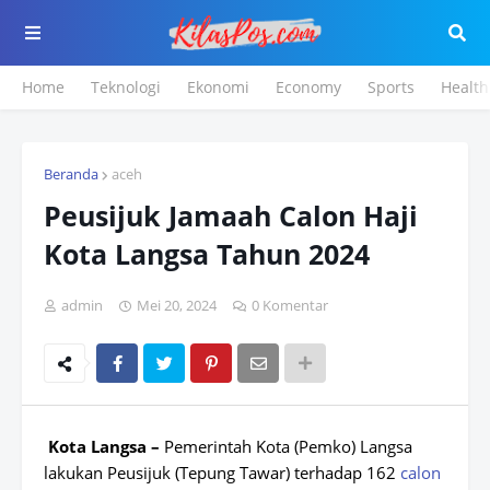
Home
Teknologi
Ekonomi
Economy
Sports
Health
Beranda
aceh
Peusijuk Jamaah Calon Haji
Kota Langsa Tahun 2024
admin
Mei 20, 2024
0 Komentar
Kota Langsa –
Pemerintah Kota (Pemko) Langsa
lakukan Peusijuk (Tepung Tawar) terhadap 162
calon